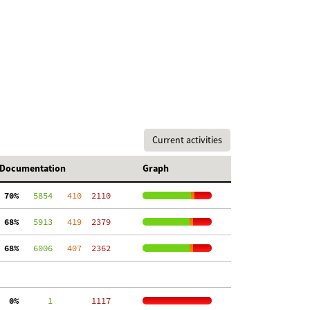
Current activities
Documentation
Graph
 70%
   5854
   410
  2110
 68%
   5913
   419
  2379
 68%
   6006
   407
  2362
  0%
      1
  1117