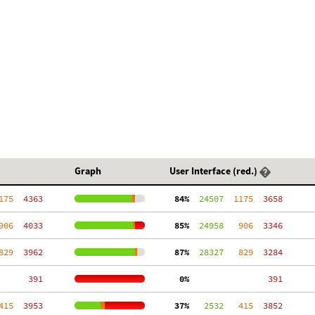
Graph
User Interface (red.)
175
  4363
 84%
  24507
  1175
  3658
906
  4033
 85%
  24958
   906
  3346
829
  3962
 87%
  28327
   829
  3284
   391
  0%
   391
415
  3953
 37%
   2532
   415
  3852