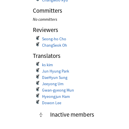
Changwoo Ryu
Committers
No committers
Reviewers
Seong-ho Cho
ChangSeok Oh
Translators
ks kim
Jun Hyung Park
DaeHyun Sung
Jeeyong Um
Gwan-gyeong Mun
Hyeongjun Ham
Dowon Lee
Inactive members