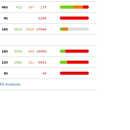
 46%
    415
   307
   179
  0%
  6204
 10%
   3616
  6620
 27046
 18%
   3936
   440
 16996
 22%
   1982
   311
  6541
  0%
    49
All modules