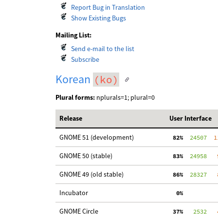
Report Bug in Translation
Show Existing Bugs
Mailing List:
Send e-mail to the list
Subscribe
Korean
(ko)
Plural forms:
nplurals=1; plural=0
Release
User Interface
GNOME 51 (development)
 82%
  24507
  1
GNOME 50 (stable)
 83%
  24958
   
GNOME 49 (old stable)
 86%
  28327
   
Incubator
  0%
GNOME Circle
 37%
   2532
   