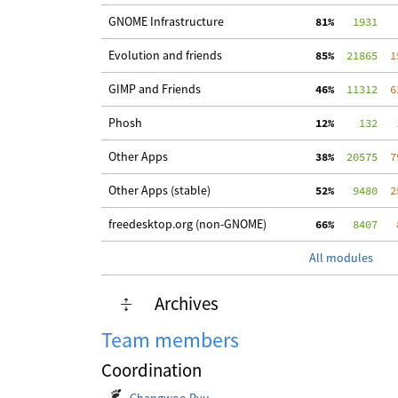
GNOME Infrastructure
 81%
   1931
   
Evolution and friends
 85%
  21865
  1
GIMP and Friends
 46%
  11312
  6
Phosh
 12%
    132
   
Other Apps
 38%
  20575
  7
Other Apps (stable)
 52%
   9480
  2
freedesktop.org (non-GNOME)
 66%
   8407
   
All modules
Archives
Team members
Coordination