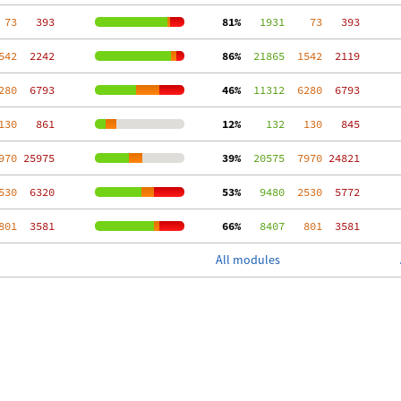
 73
   393
 81%
   1931
    73
   393
542
  2242
 86%
  21865
  1542
  2119
280
  6793
 46%
  11312
  6280
  6793
130
   861
 12%
    132
   130
   845
970
 25975
 39%
  20575
  7970
 24821
530
  6320
 53%
   9480
  2530
  5772
801
  3581
 66%
   8407
   801
  3581
All modules